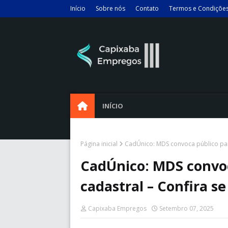
Início
Sobre nós
Contato
Termos e Condiçõe
INÍCIO
Página inicial
CadÚnico: MDS convoca público para
CadÚnico: MDS convoc
cadastral – Confira se
Capixaba Empregos
Setembro 07, 2025