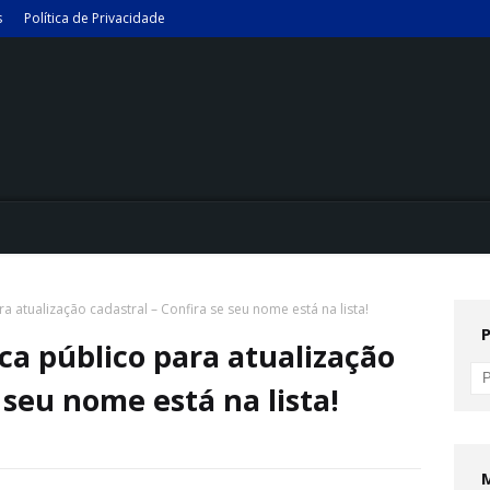
s
Política de Privacidade
 atualização cadastral – Confira se seu nome está na lista!
a público para atualização
 seu nome está na lista!