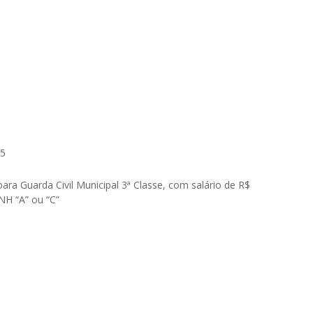
25
ra Guarda Civil Municipal 3ª Classe, com salário de R$
NH “A” ou “C”