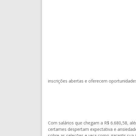
inscrições abertas e oferecem oportunidades
Com salários que chegam a R$ 6.680,58, além
certames despertam expectativa e ansiedad
sobre as seleções e veja como garantir sua 