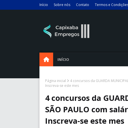
Início
Sobre nós
Contato
Termos e Condiçõe
INÍCIO
Página inicial
4 concursos da GUARDA MUNICIPAL 
Inscreva-se este mes
4 concursos da GUAR
SÃO PAULO com salári
Inscreva-se este mes