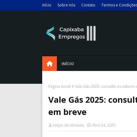
Início
Sobre nós
Contato
Termos e Condiçõe
INÍCIO
Página inicial
Vale Gás 2025: consulte os valore
Vale Gás 2025: consul
em breve
Felipe de Almeida
Abril 24, 2025