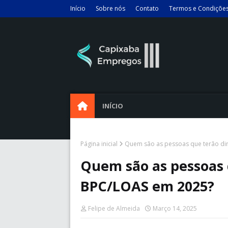
Início
Sobre nós
Contato
Termos e Condiçõe
INÍCIO
Página inicial
Quem são as pessoas que terão dir
Quem são as pessoas q
BPC/LOAS em 2025?
Felipe de Almeida
Março 14, 2025