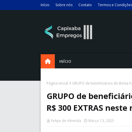
Início
Sobre nós
Contato
Termos e Condiçõe
INÍCIO
Página inicial
GRUPO de beneficiários do Bolsa F
GRUPO de beneficiári
R$ 300 EXTRAS neste
Felipe de Almeida
Março 13, 2025