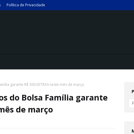
s
Política de Privacidade
amília garante R$ 300 EXTRAS neste mês de março
os do Bolsa Família garante
 mês de março