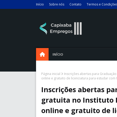
Início
Sobre nós
Contato
Termos e Condiçõe
INÍCIO
Página inicial
Inscrições abertas para Graduação 
online e gratuito de licenciatura para estudar com 
Inscrições abertas p
gratuita no Instituto
online e gratuito de 