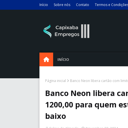
Início
Sobre nós
Contato
Termos e Condiçõe
INÍCIO
Página inicial
Banco Neon libera cartão com limit
Banco Neon libera car
1200,00 para quem es
baixo