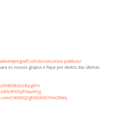
radoempregodf.com.br/concursos-publicos/
para os nossos grupos e fique por dentro das últimas
bdk2R4B5BQsoBjcgN1r
GRCGRN3PIOQRYwuHCyj
app.com/CKWEXJZghNGKNSYYm2fiWq