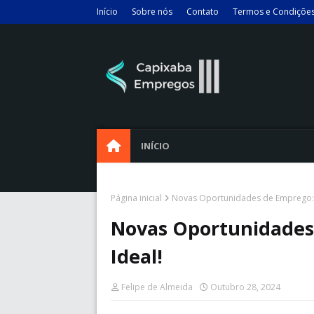
Início
Sobre nós
Contato
Termos e Condiçõe
INÍCIO
Página inicial
Novas Oportunidades de Emprego: E
Novas Oportunidades
Ideal!
Felipe de Almeida
Outubro 28, 2024