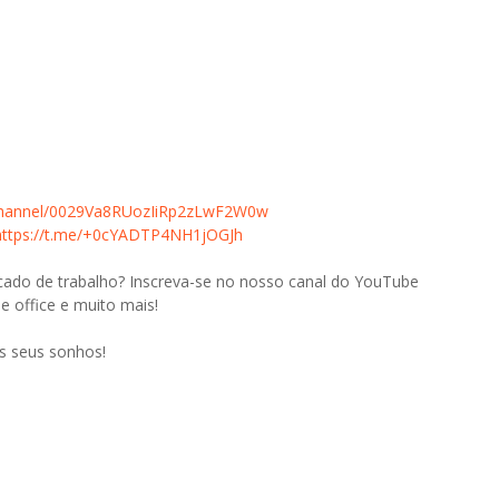
/channel/0029Va8RUozIiRp2zLwF2W0w
https://t.me/+0cYADTP4NH1jOGJh
cado de trabalho? Inscreva-se no nosso canal do YouTube
e office e muito mais!
s seus sonhos!