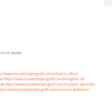
os te ajudar!
ps://www.horadoempregodf.com.br/home-office/
sse
https://www.horadoempregodf.com.br/regime-clt/
sse
https://www.horadoempregodf.com.br/jovem-aprendiz/
ttps://www.horadoempregodf.com.br/cursos-gratuitos/