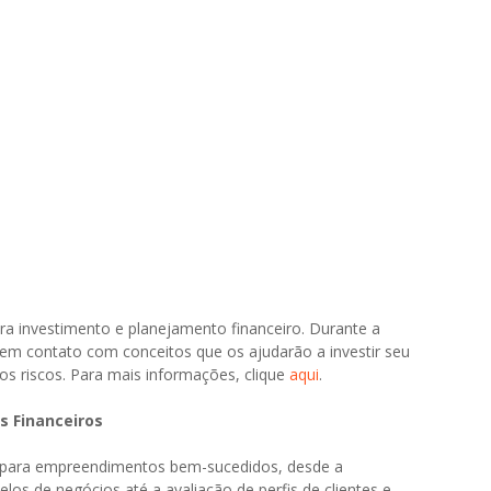
ra investimento e planejamento financeiro. Durante a
 em contato com conceitos que os ajudarão a investir seu
os riscos. Para mais informações, clique
aqui
.
 Financeiros
s para empreendimentos bem-sucedidos, desde a
s de negócios até a avaliação de perfis de clientes e