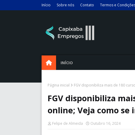
Início
Sobre nós
Contato
Termos e Condiçõe
INÍCIO
Página inicial
FGV disponibiliza mais de 180 curso
FGV disponibiliza mai
online; Veja como se 
Felipe de Almeida
Outubro 16, 2024