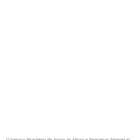
O Serviço Brasileiro de Apoio às Micro e Pequenas Empresas