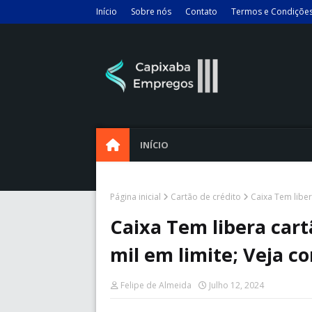
Início
Sobre nós
Contato
Termos e Condiçõe
INÍCIO
Página inicial
Cartão de crédito
Caixa Tem liber
Caixa Tem libera cart
mil em limite; Veja co
Felipe de Almeida
Julho 12, 2024