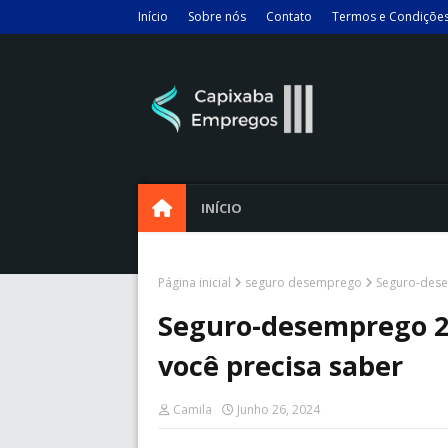
Início
Sobre nós
Contato
Termos e Condiçõe
INÍCIO
Página inicial
seguro desemprego
Seguro-dese
Seguro-desemprego 20
você precisa saber
Camila
Junho 26, 2024