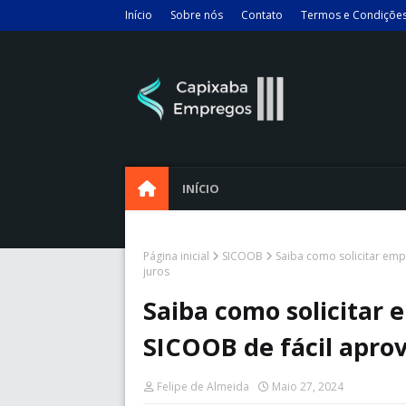
Início
Sobre nós
Contato
Termos e Condiçõe
INÍCIO
Página inicial
SICOOB
Saiba como solicitar emp
juros
Saiba como solicitar
SICOOB de fácil aprov
Felipe de Almeida
Maio 27, 2024